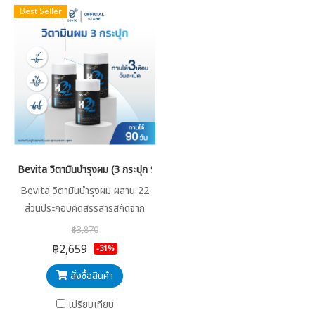
Best Seller
Bevita วิตามินบำรุงผม (3 กระปุก 90 เม็ด)
Bevita วิตามินบำรุงผม ผสาน 22
ส่วนประกอบคัดสรรสารสกัดจาก
ธรรมชาติ วิตามินและแร่ธาตุ ไว้ใน
฿3,870
เม็ดเดียว ครบ จบทุกปัญหาผม
฿2,659
-31%
สั่งซื้อสินค้า
เปรียบเทียบ