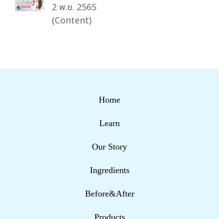
2 พ.ย. 2565
(Content)
Home
Learn
Our Story
Ingredients
Before&After
Products