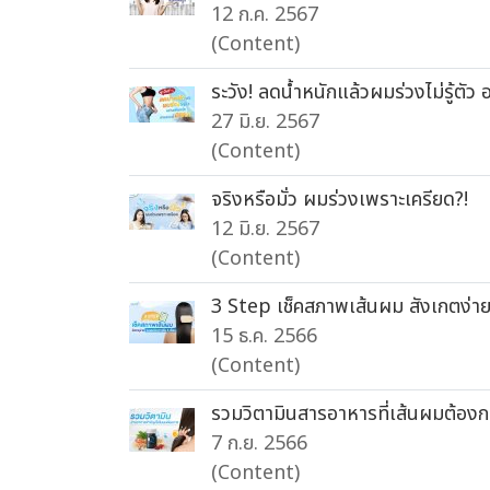
12 ก.ค. 2567
(Content)
ระวัง! ลดน้ำหนักแล้วผมร่วงไม่รู้ตัว อ
27 มิ.ย. 2567
(Content)
จริงหรือมั่ว ผมร่วงเพราะเครียด?!
12 มิ.ย. 2567
(Content)
3 Step เช็คสภาพเส้นผม สังเกตง่า
15 ธ.ค. 2566
(Content)
รวมวิตามินสารอาหารที่เส้นผมต้องก
7 ก.ย. 2566
(Content)