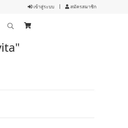
เข้าสู่ระบบ
สมัครสมาชิก
ita"