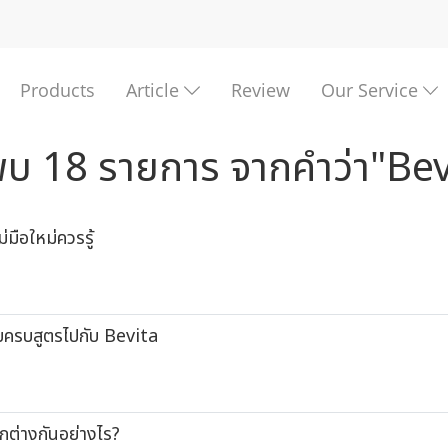
Products
Article
Review
Our Service
พบ 18 รายการ จากคำว่า"Bev
มือใหม่ควรรู้
ครบสูตรไปกับ Bevita
กต่างกันอย่างไร?